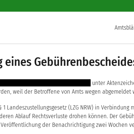
Hauptnav
Amtsblä
ng eines Gebührenbescheide
- ------- -------------- -------- -- --- ----
unter Aktenzeich
rden, weil der Betroffene von Amts wegen abgemeldet 
1 Landeszustellungsgesetz (LZG NRW) in Verbindung mit
deren Ablauf Rechtsverluste drohen können. Der Gebühre
eröffentlichung der Benachrichtigung zwei Wochen verg