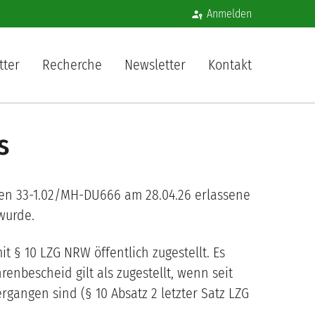
Benutzermenü
Anmelden
igation
tter
Recherche
Newsletter
Kontakt
s
en 33-1.02/MH-DU666 am 28.04.26 erlassene
wurde.
 § 10 LZG NRW öffentlich zugestellt. Es
nbescheid gilt als zugestellt, wenn seit
angen sind (§ 10 Absatz 2 letzter Satz LZG