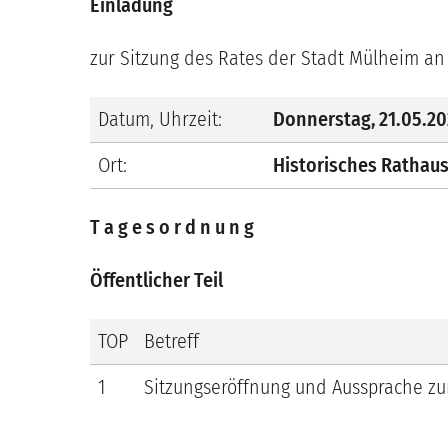
Einladung
zur Sitzung
des Rates der Stadt Mülheim an
Datum, Uhrzeit:
Donnerstag
,
21.05.2
Ort:
Historisches Rathaus
T a g e s o r d n u n g
Öffentlicher Teil
TOP
Betreff
1
Sitzungseröffnung und Aussprache zu