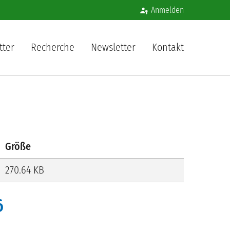
Benutzermenü
Anmelden
igation
tter
Recherche
Newsletter
Kontakt
Größe
270.64 KB
6