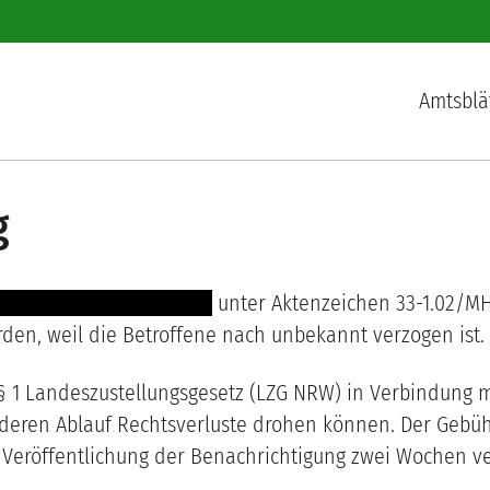
Hauptnav
Amtsblä
g
-- ----- -------- -- --- ----
unter Aktenzeichen
33-1.02
/
MH
den, weil die Betroffene
nach unbekannt verzogen ist
.
1 Landeszustellungsgesetz (LZG NRW) in Verbindung mit
deren Ablauf Rechtsverluste drohen können. Der Gebühre
eröffentlichung der Benachrichtigung zwei Wochen verg