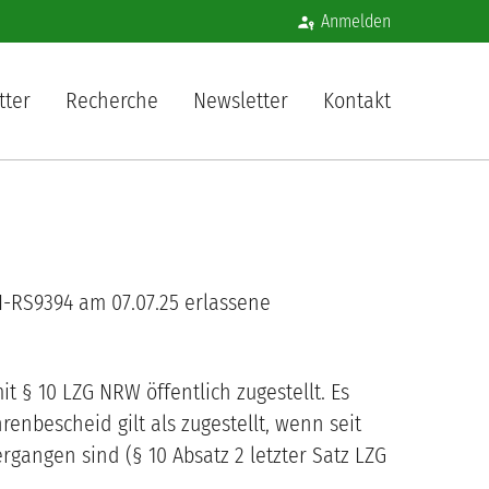
Benutzermenü
Anmelden
igation
tter
Recherche
Newsletter
Kontakt
-RS9394
am
07.07.25
erlassene
 § 10 LZG NRW öffentlich zugestellt. Es
nbescheid gilt als zugestellt, wenn seit
angen sind (§ 10 Absatz 2 letzter Satz LZG