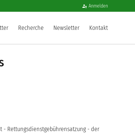
Benutzermenü
Anmelden
igation
tter
Recherche
Newsletter
Kontakt
s
 - Rettungsdienstgebührensatzung - der