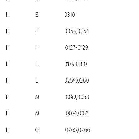
II E 0310
II F 0053,0054
II H 0127-0129
II L 0179,0180
II L 0259,0260
II M 0049,0050
II M 0074,0075
II O 0265,0266