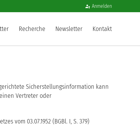
Benutzermenü
Anmelden
igation
tter
Recherche
Newsletter
Kontakt
erichtete Sicherstellungsinformation kann
einen Vertreter oder
zes vom 03.07.1952 (BGBl. I, S. 379)