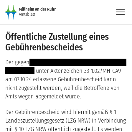
Direkt zum Inhalt
menu
Mülheim an der Ruhr
Amtsblatt
Öffentliche Zustellung eines
Gebührenbescheides
Der gegen
---- ----- --------- ----------- --- ----- -----
--- -- --- ----
unter Aktenzeichen
33-1.02
/
MH-CA9
am
07.10.24
erlassene Gebührenbescheid kann
nicht zugestellt werden, weil die Betroffene
von
Amts wegen abgemeldet wurde
.
Der Gebührenbescheid wird hiermit gemäß § 1
Landeszustellungsgesetz (LZG NRW) in Verbindung
mit § 10 LZG NRW öffentlich zugestellt. Es werden