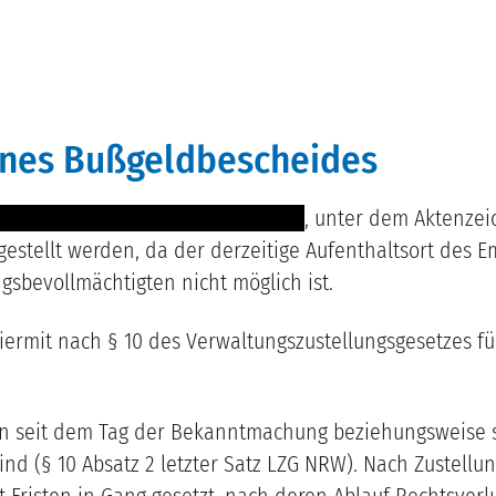
eines Bußgeldbescheides
-------- -------------------------------
, unter dem Aktenzei
estellt werden, da der derzeitige Aufenthaltsort des E
gsbevollmächtigten nicht möglich ist.
iermit nach § 10 des Verwaltungszustellungsgesetzes f
enn seit dem Tag der Bekanntmachung beziehungsweise s
nd (§ 10 Absatz 2 letzter Satz LZG NRW). Nach Zustell
Fristen in Gang gesetzt, nach deren Ablauf Rechtsver