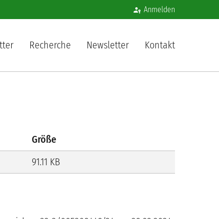
Benutzermenü
Anmelden
igation
tter
Recherche
Newsletter
Kontakt
Größe
91.11 KB