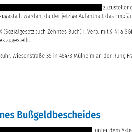
-- ------------ ---- ---- ----- -------- -- --- ----
zuzustellen
 zugestellt werden, da der jetzige Aufenthalt des Empfä
(Sozialgesetzbuch Zehntes Buch) i. Verb. mit § 41 a SGB
s zugestellt.
uhr, Wiesenstraße 35 in 45473 Mülheim an der Ruhr, F
eines Bußgeldbescheides
----- ---------------------------- -- --- ----
, unter dem Akt