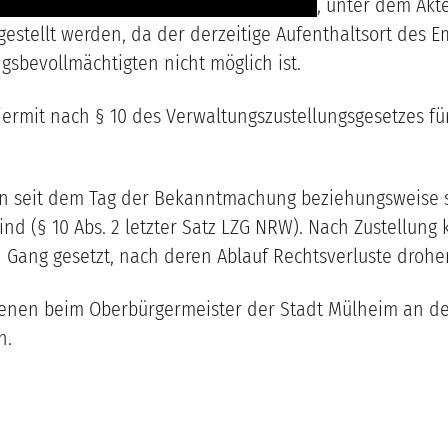
--- -------- ---------------------------------
, unter dem Akt
estellt werden, da der derzeitige Aufenthaltsort des E
gsbevollmächtigten nicht möglich ist.
iermit nach § 10 des Verwaltungszustellungsgesetzes f
enn seit dem Tag der Bekanntmachung beziehungsweise s
d (§ 10 Abs. 2 letzter Satz LZG NRW). Nach Zustellun
 Gang gesetzt, nach deren Ablauf Rechtsverluste droh
enen beim Oberbürgermeister der Stadt Mülheim an der
n.